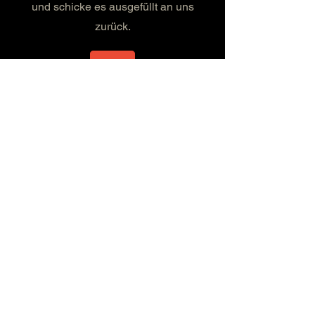
und schicke es ausgefüllt an uns
zurück.
Anmeldeformular Pure Idea Make-up Academy
!pure idea München
Lindwurmstr. 191
Eingang: Schmied-Kochel-Str. 1b
81371 München
makeup Zauberei by !pure idea Eggenfelden
Öttinger Str. 28
84307 Eggenfelden
© 2025 !pure idea -
Impressum
-
Datenschutzerklärung